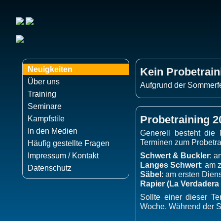
Neuigkeiten
Kein Probetrain
Über uns
Aufgrund der Sommerfer
Training
Seminare
Probetraining 2
Kampfstile
In den Medien
Generell besteht die
Terminen zum Probetr
Häufig gestellte Fragen
Schwert & Buckler
: a
Impressum / Kontakt
Langes Schwert
: am 
Datenschutz
Säbel
: am ersten Dien
Rapier (La Verdadera
Sollte einer dieser Te
Woche. Während der So