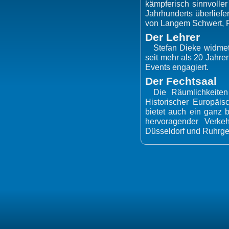
kämpferisch sinnvolle
Jahrhunderts überliefe
von Langem Schwert, R
Der Lehrer
Stefan Dieke widmet
seit mehr als 20 Jahren
Events engagiert.
Der Fechtsaal
Die Räumlichkeiten
Historischer Europäis
bietet auch ein ganz 
hervoragender Verke
Düsseldorf und Ruhrgeb