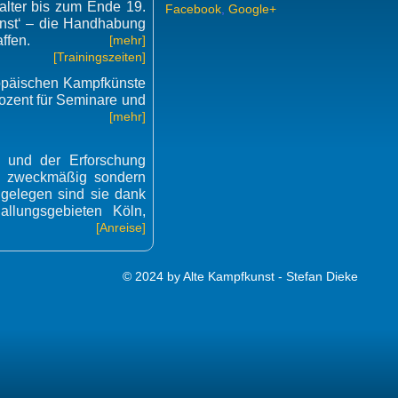
alter bis zum Ende 19.
Facebook
,
Google+
kunst‘ – die Handhabung
ffen.
[mehr]
[Trainingszeiten]
ropäischen Kampfkünste
 Dozent für Seminare und
[mehr]
g und der Erforschung
end zweckmäßig sondern
 gelegen sind sie dank
llungsgebieten Köln,
[Anreise]
© 2024 by Alte Kampfkunst - Stefan Dieke