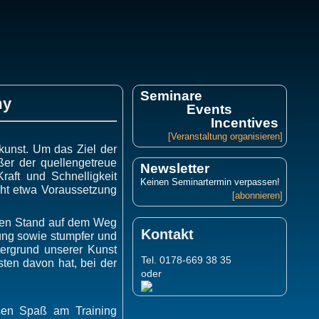
Seminare
my
Events
Incentives
[Veranstaltung organisieren]
kunst. Um das Ziel der
ßer der quellengetreue
Newsletter
aft und Schnelligkeit
Keinen Seminartermin verpassen!
cht etwa Voraussetzung
[abonnieren]
enen Stand auf dem Weg
Kontakt
ung sowie stumpfer und
tergrund unserer Kunst
Tel. 0178-669 38 35
ten davon hat, bei der
oder
ssen Spaß am Training