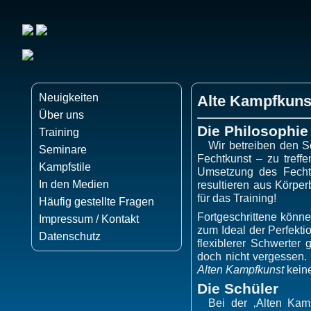
Neuigkeiten
Alte Kampfkunst
Über uns
Die Philosophie
Training
Wir betreiben den S
Seminare
Fechtkunst – zu treff
Kampfstile
Umsetzung des Fechts
In den Medien
resultieren aus Körpe
für das Training!
Häufig gestellte Fragen
Fortgeschrittene könn
Impressum / Kontakt
zum Ideal der Perfekt
Datenschutz
flexiblerer Schwerter
doch nicht vergessen.
Alten Kampfkunst
keine
Die Schüler
Bei der ‚Alten Kam