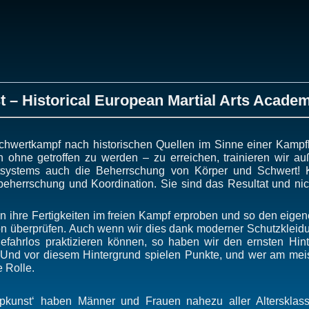
 – Historical European Martial Arts Acade
chwertkampf nach historischen Quellen im Sinne einer Kampf
en ohne getroffen zu werden – zu erreichen, trainieren wir au
ystems auch die Beherrschung von Körper und Schwert! Kr
rbeherrschung und Koordination. Sie sind das Resultat und ni
en ihre Fertigkeiten im freien Kampf erproben und so den eig
ion überprüfen. Auch wenn wir dies dank moderner Schutzkleid
 gefahrlos praktizieren können, so haben wir den ernsten Hin
 Und vor diesem Hintergrund spielen Punkte, und wer am meis
 Rolle.
pkunst‘ haben Männer und Frauen nahezu aller Alterskla