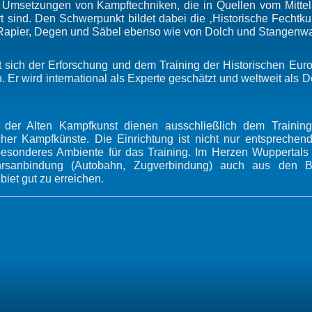
r Umsetzungen von Kampftechniken, die in Quellen vom Mittel
rt sind. Den Schwerpunkt bildet dabei die ‚Historische Fecht
apier, Degen und Säbel ebenso wie von Dolch und Stangenwa
 sich der Erforschung und dem Training der Historischen Eu
. Er wird international als Experte geschätzt und weltweit als
 der Alten Kampfkunst dienen ausschließlich dem Trainin
cher Kampfkünste. Die Einrichtung ist nicht nur entsprech
besonderes Ambiente für das Training. Im Herzen Wuppertals
hrsanbindung (Autobahn, Zugverbindung) auch aus den Ba
iet gut zu erreichen.